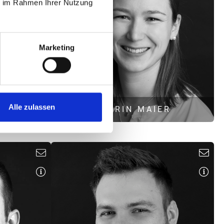
ie im Rahmen Ihrer Nutzung
ment
Schallimmissionsschutz
s.hopfenwieser@hoock-partner.de
er.de
Marketing
Alle zulassen
RAF
KATRIN MAIER
edientechnik
B. Eng. Umweltsicherung
tz
Luftreinhaltung
erungen
k.maier@hoock-partner.de
er.de