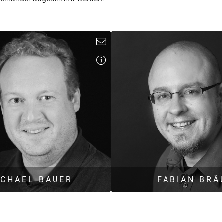
b.antz@hoock-partner.de
ICHAEL BAUER
FABIAN BRÄ