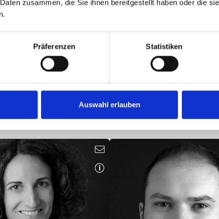
 Daten zusammen, die Sie ihnen bereitgestellt haben oder die s
Genehmigungsmanage
Naturschutz
n.
m.engl@hoock-partner.de
f.farahmand@hoock-partn
Präferenzen
Statistiken
Auswahl erlauben
DUARD KUGEL
DANIEL LANDG
Eng. Umwelttechnologie
B. Eng. Medienproduktion und M
Projektleiter
Schallimmissionsschu
challimmissionsschutz
Vibrationen und Erschütt
e.kugel@hoock-partner.de
d.landgraf@hoock-partn