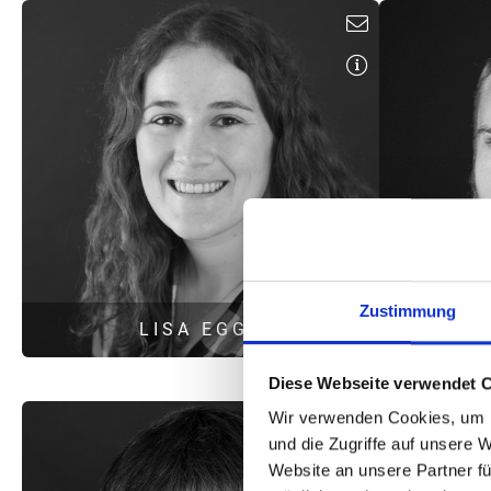
M
Diplom-Physikerin
Projektleiterin
Gen
Schallimmissionsschutz
m
d.bange@hoock-partner.de
Zustimmung
LISA EGGL
MA
Diese Webseite verwendet 
Wir verwenden Cookies, um I
B. Eng. Energieeffizientes Planen und Bauen
und die Zugriffe auf unsere 
Gebäudeenergieberaterin (HWK)
Website an unsere Partner fü