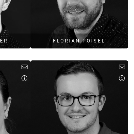
TER
FLORIAN POISEL
B. Eng. Umweltingenieurwesen
Gebäudeenergieberater für Wohn- und
Nichtwohngebäude (BayIkaBau)
edientechnik
Zertifizierter Passivhaus-Berater für Wohn- und
Nichtwohngebäude
tz
Thermische Bauphysik
Energieeffizienz im Hochbau
r.de
Bauakustik
f.poisel@hoock-partner.de