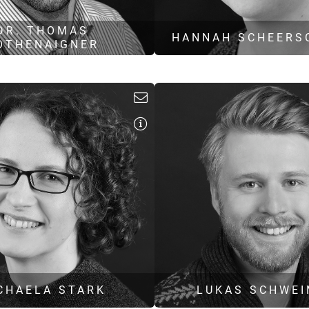
DR. THOMAS
HANNAH SCHEERS
OTHENAIGNER
M. Sc. Chemie
M. A. Geschichte und Germ
Teamleiter
Projektleiter
Genehmigungsmanage
Naturschutz
Luftreinhaltung
h.scheerschmidt@hoock-par
othenaigner@hoock-partner.de
CHAELA STARK
LUKAS SCHWE