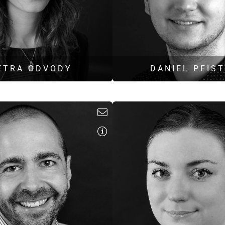
ETRA ODVODY
DANIEL PFIS
Diplom-Tonmeisterin
B. Eng. Medienproduktion und M
Raumakustik
Elektroakustik
Schallimmissionsschu
- und Sprachproduktionen
d.pfister@hoock-partne
.odvody@hoock-partner.de