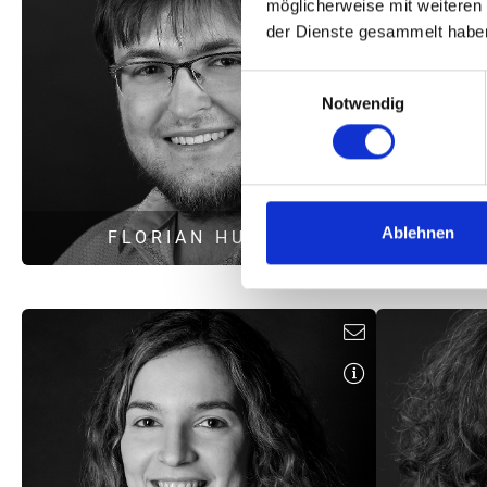
möglicherweise mit weiteren
Thermische Bauphysik
Energieeffizienz im Hochbau
der Dienste gesammelt habe
Bauakustik
Einwilligungsauswahl
l.eggl@hoock-partner.de
Notwendig
Ablehnen
FLORIAN HUBER
E
M. 
M. Eng. Umwelttechnik
Schallimmissionsschutz
S
f.huber@hoock-partner.de