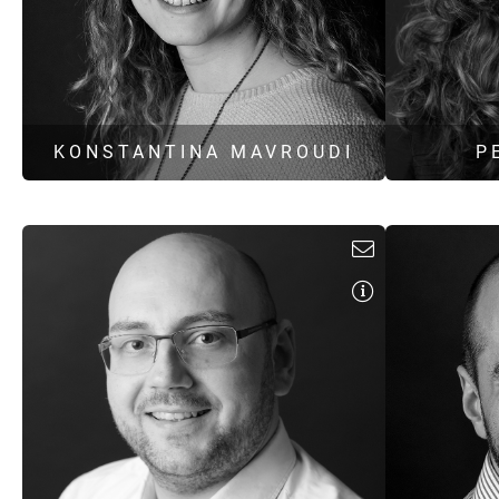
KONSTANTINA MAVROUDI
P
M. Sc. Energieeffizientes und nachhaltiges Bauen
Stellvertretende Teamleiterin
Projektleiterin
Thermische Bauphysik
Energieeffizienz im Hochbau
Musik
Bauakustik
Raumakustik
p
k.mavroudi@hoock-partner.de