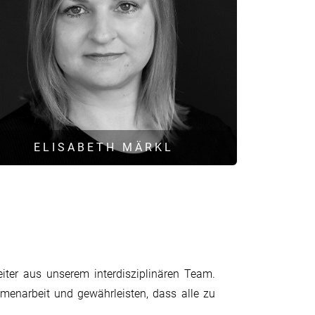
ELISABETH MÄRKL
B. Eng. Umwelttechnik
Beratende Ingenieurin BayIkaBau
Gesellschafterin und Geschäftsführerin
iter aus unserem interdisziplinären Team.
Leitung Fachgebiet Luftreinhaltung
Leitung Fachgebiet Genehmigungsmanagement
mmenarbeit und gewährleisten, dass alle zu
Leitung Fachgebiet Naturschutz