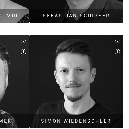
CHMIDT
SEBASTIAN SCHIPFER
B. Eng. Maschinenbau
anistik
Team- und Projektleiter
ment
Bauakustik
Raumakustik
tner.de
s.schipfer@hoock-partner.de
IMER
SIMON WIEDENSOHLER