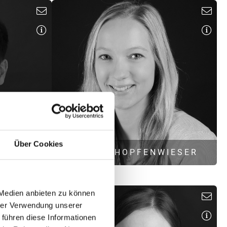
chnik
er
B. Sc. Bauingenieurwesen
tz
Schallimmissionsschutz
gstechnik
a.dinter@hoock-partner.de
.de
Über Cookies
AND
SABINE HOPFENWIESER
 Medien anbieten zu können
hrer Verwendung unserer
B. Eng. Umweltsicherung
 führen diese Informationen