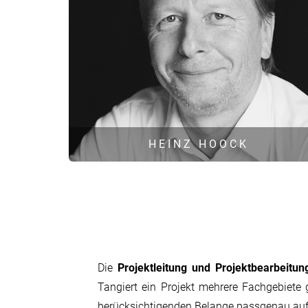
HEINZ HOOCK
Dipl.-Ing. Univ. Bauwesen
Öff. best. u. vereidigter Sachverständiger für
Schallimmissionsschutz
Beratender Ingenieur BayIkaBau
Hauptgesellschafter und Geschäftsführer
Die
Projektleitung und Projektbearbeitu
Leitung Fachgebiet Schallimmissionsschutz
Tangiert ein Projekt mehrere Fachgebiete 
Leitung Fachgebiete Erschütterungen, Lichtimmissio
berücksichtigenden Belange passgenau au