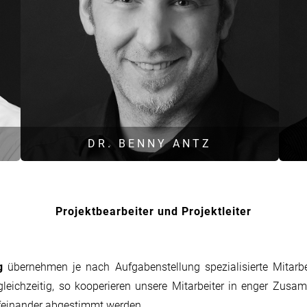
DR. BENNY ANTZ
Projektbearbeiter und Projektleiter
Dipl.-Phys. Umweltphysik
Gesellschafter und Geschäftsführer
ng
übernehmen je nach Aufgabenstellung spezialisierte Mitarbe
Leitung Fachgebiet Luftreinhaltung
Leitung Fachgebiet Genehmigungsmanagement
gleichzeitig, so kooperieren unsere Mitarbeiter in enger Zusa
nen
Leitung Fachgebiet Naturschutz
feinander abgestimmt werden.