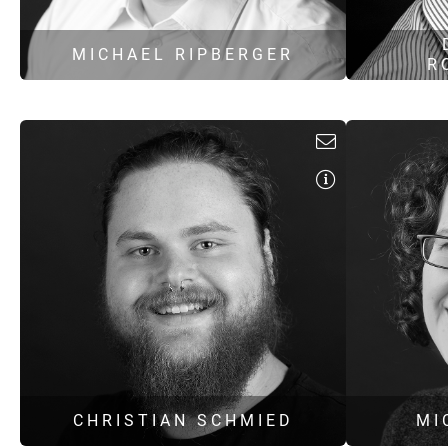
MICHAEL RIPBERGER
R
Diplom-Umweltwissenschaftler
Projektleiter
Genehmigungsmanagement
Naturschutz
m.ripberger@hoock-partner.de
t.r
CHRISTIAN SCHMIED
MI