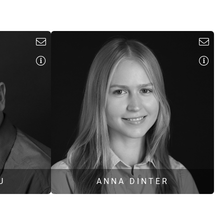
Projektleiterin Schallimmissionsschutz
e.maerkl@hoock-partner.de
U
ANNA DINTER