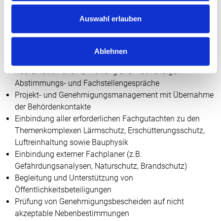
nach § 4 BImSchG
Erstellung der Antragsunterlagen zur wesentlichen
Auswahl erlauben
Änderung genehmigungsbedürftiger Anlagen nach § 16
BImSchG
Erstellung der Unterlagen zur Anzeige von Änderungen
Ablehnen
genehmigungsbedürftiger Anlagen nach § 15 BImSchG
Koordination und Abwicklung aller notwendigen
Abstimmungs- und Fachstellengespräche
Projekt- und Genehmigungsmanagement mit Übernahme
der Behördenkontakte
Einbindung aller erforderlichen Fachgutachten zu den
Themenkomplexen Lärmschutz, Erschütterungsschutz,
Luftreinhaltung sowie Bauphysik
Einbindung externer Fachplaner (z.B.
Gefährdungsanalysen, Naturschutz, Brandschutz)
Begleitung und Unterstützung von
Öffentlichkeitsbeteiligungen
Prüfung von Genehmigungsbescheiden auf nicht
akzeptable Nebenbestimmungen