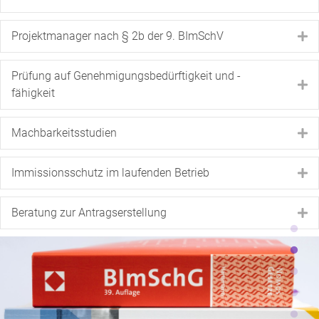
Projektmanager nach § 2b der 9. BImSchV
E
Prüfung auf Genehmigungsbedürftigkeit und -
E
fähigkeit
Machbarkeitsstudien
E
Immissionsschutz im laufenden Betrieb
E
Beratung zur Antragserstellung
E