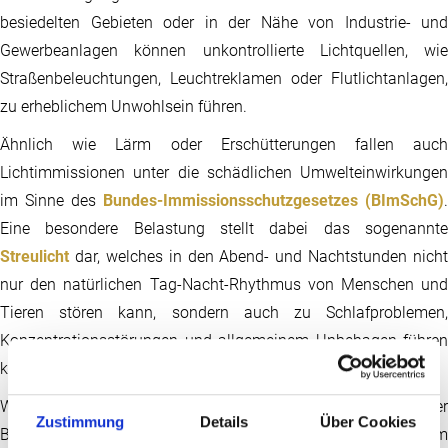
besiedelten Gebieten oder in der Nähe von Industrie- und
Gewerbeanlagen können unkontrollierte Lichtquellen, wie
Straßenbeleuchtungen, Leuchtreklamen oder Flutlichtanlagen,
zu erheblichem Unwohlsein führen.
Ähnlich wie Lärm oder Erschütterungen fallen auch
Lichtimmissionen unter die schädlichen Umwelteinwirkungen
im Sinne des
Bundes-Immissionsschutzgesetzes (BImSchG)
.
Eine besondere Belastung stellt dabei das sogenannte
Streulicht
dar, welches in den Abend- und Nachtstunden nicht
nur den natürlichen Tag-Nacht-Rhythmus von Menschen und
Tieren stören kann, sondern auch zu Schlafproblemen,
Konzentrationsstörungen und allgemeinem Unbehagen führen
kann.
Weiter im Fokus stehen
Photovoltaikanlagen
. Als ein wichtige
Zustimmung
Details
Über Cookies
Bestandteil der Energiewende können sie sauberen Strom