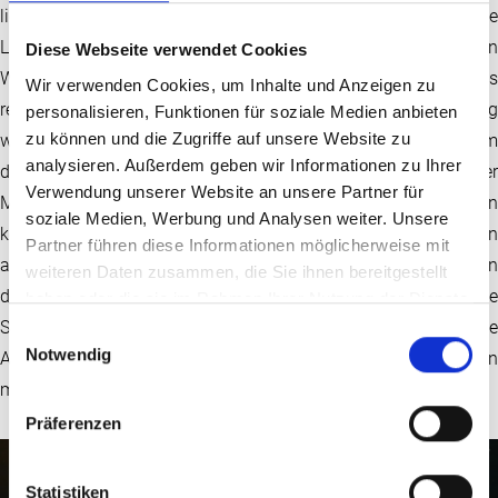
liefern, jedoch unter ungünstigen Umständen auch störende
Lichtimmissionen verursachen. Besonders in dicht bebauten
Diese Webseite verwendet Cookies
Wohngebieten oder in der Nähe von Verkehrswegen kann das
Wir verwenden Cookies, um Inhalte und Anzeigen zu
reflektierte Sonnenlicht von Solarmodulen als Blendung
personalisieren, Funktionen für soziale Medien anbieten
zu können und die Zugriffe auf unsere Website zu
wahrgenommen werden. Diese Reflexionen treten vor allem
analysieren. Außerdem geben wir Informationen zu Ihrer
dann auf, wenn die Ausrichtung und der Neigungswinkel der
Verwendung unserer Website an unsere Partner für
Module ungünstig gewählt sind. Solche Blendwirkungen
soziale Medien, Werbung und Analysen weiter. Unsere
können nicht nur die Wohnqualität beeinträchtigen, sondern
Partner führen diese Informationen möglicherweise mit
auch zu Gefahren im Straßenverkehr führen, wenn sie Fahrern
weiteren Daten zusammen, die Sie ihnen bereitgestellt
die Sicht nehmen. Durch gezielte Maßnahmen wie
haben oder die sie im Rahmen Ihrer Nutzung der Dienste
gesammelt haben.
Simulationen, geeignete Modulwahl oder bauliche
Einwilligungsauswahl
Notwendig
Anpassungen lässt sich das Risiko solcher Beeinträchtigungen
minimieren.
Präferenzen
Statistiken